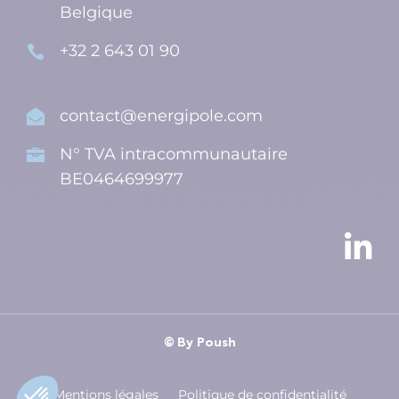
Belgique
+32 2 643 01 90

contact@energipole.com

N° TVA intracommunautaire

BE0464699977

© By Poush
Mentions légales
Politique de confidentialité