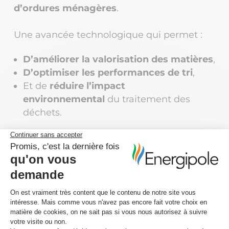
d’ordures ménagères
.
Une avancée technologique qui permet :
D’améliorer la valorisation des matières
,
D’optimiser les performances de tri
,
Et de
réduire l’impact
environnemental
du traitement des
déchets.
Une collaboration au service
de l’innovation durable
Cette réalisation illustre la
capacité
d’Energipole Solutions et de ses
partenaires
à développer des
solutions
industrielles intelligentes et durables
, au