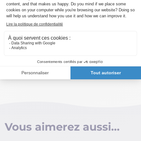
comme les autres
: la
passion d’un
territoire
, la
force d’un groupe
, et
une
vision durable du recyclage
.
Allez jeter un œil : ça sent bon
l’économie
circulaire
,
les solutions concrètes
et
le
soleil du Sud
.
Vous aimerez aussi…