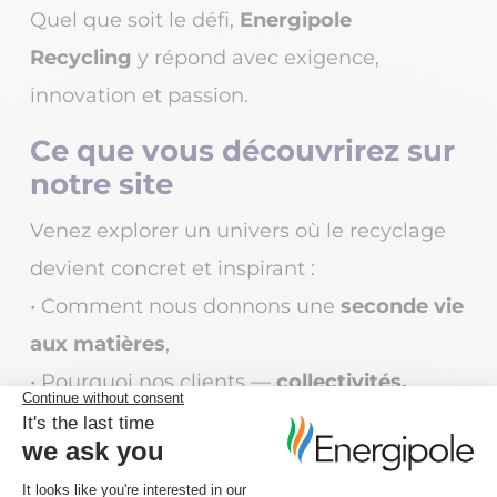
Quel que soit le défi,
Energipole
Recycling
y répond avec exigence,
innovation et passion.
Ce que vous découvrirez sur
notre site
Venez explorer un univers où le recyclage
devient concret et inspirant :
• Comment nous donnons une
seconde vie
aux matières
,
• Pourquoi nos clients —
collectivités,
professionnels, éco-organismes et
particuliers
— nous font confiance,
• Et ce qui fait de nous
un acteur pas