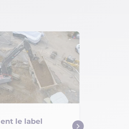
ent le label
AER conf