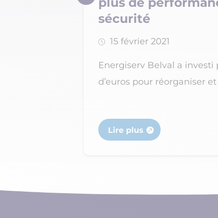
ole
plus de performan
sécurité
15 février 2021
tement des
Energiserv Belval a investi 
Energipole...
d’euros pour réorganiser et 
Lire plus